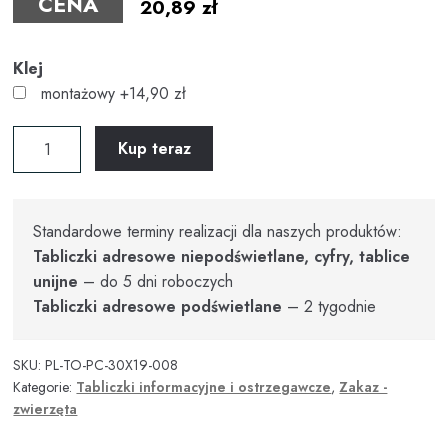
20,89
zł
Klej
montażowy
+14,90 zł
ilość
Kup teraz
Tabliczka
UWAGA
PIES
Standardowe terminy realizacji dla naszych produktów:
30x19cm
Tabliczki adresowe niepodświetlane, cyfry, tablice
PCV
unijne
– do 5 dni roboczych
Tabliczki adresowe podświetlane
– 2 tygodnie
SKU:
PL-TO-PC-30X19-008
Kategorie:
Tabliczki informacyjne i ostrzegawcze
,
Zakaz -
zwierzęta