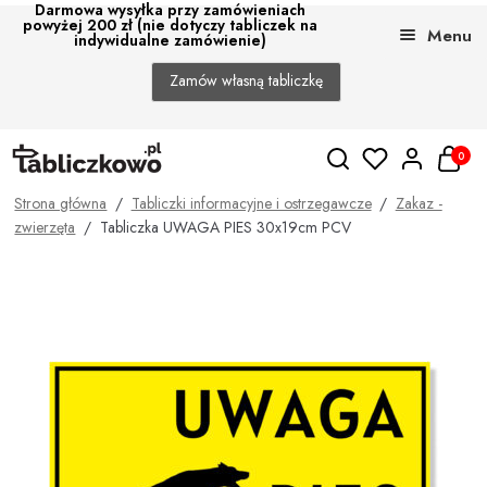
Darmowa wysyłka przy zamówieniach
powyżej 200 zł (nie dotyczy tabliczek na
Menu
indywidualne zamówienie)
Zamów własną tabliczkę
Przejdź
Przejdź
0
do
do
nawigacji
treści
Strona główna
/
Tabliczki informacyjne i ostrzegawcze
/
Zakaz -
Rozwi
Sklep
zwierzęta
/
Tabliczka UWAGA PIES 30x19cm PCV
menu
poto
Montaż
Blog
O Nas
Dla deweloperów