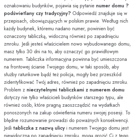
oznakowaniu budynków, pojawia się pytanie
numer domu ?
podświetlany czy tradycyjny?
Odpowiedź znajduje się w
przepisach, obowiązujących w polskim prawie. Według nich
każdy budynek, któremu nadano numer, powinien być
oznaczony tabliczką, widoczną również po zapadnięciu
zmroku. Jeśli jesteś właścicielem nowo wybudowanego domu,
masz tylko 30 dni na to, aby oznaczyć go prawidłowym
numerem. Tabliczka informacyjna powinna być umieszczona
na frontowej ścianie Twojego domu, w taki sposób, aby
służby ratunkowe bądź też policja, mogły bez przeszkód
zidentyfikować Twój adres, również po zapadnięciu zmroku.
Problem z
nieczytelnymi tabliczkami z numerem domu
dotyczy nie tylko właścicieli budynków starszego typu, ale
również osób, które pragną zaoszczędzić na wydatkach
ponoszonych na zakup oświetlenia numeru swojej posesji. To
błędne rozumowanie prowadzi do poważnych konsekwencji.
Jeśli
tabliczka z nazwą ulicy
i numerem Twojego domu jest
niewidoczna po zapadnięciu zmroku, mogą grozić Ci z tego