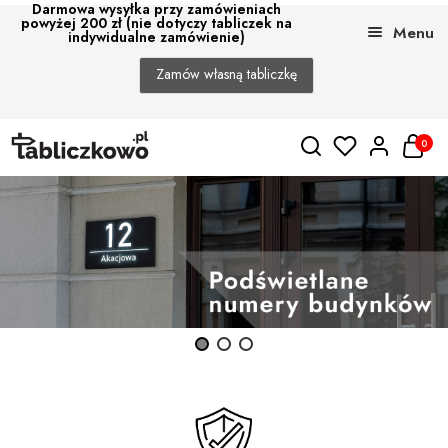
Darmowa wysyłka przy zamówieniach
powyżej 200 zł (nie dotyczy tabliczek na
Menu
indywidualne zamówienie)
Zamów własną tabliczkę
Przejdź
Przejdź
0
do
do
nawigacji
treści
Rozwi
Sklep
menu
poto
Montaż
Blog
O Nas
Dla deweloperów