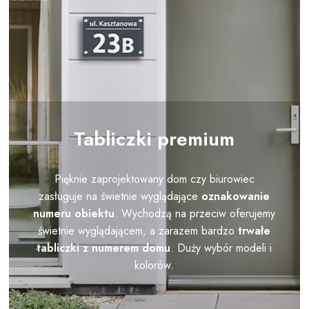
Tabliczki premium
Pięknie zaprojektowany dom czy biurowiec
zasługuje na świetnie wyglądające
oznakowanie
numeru obiektu
. Wychodzą na przeciw oferujemy
świetnie wyglądającem, a zarazem bardzo
trwałe
tabliczki z numerem domu
. Duży wybór modeli i
kolorów.